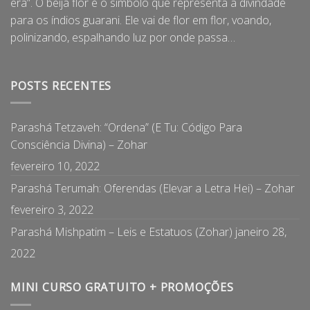
era”. O beija flor é o símbolo que representa a divindade
para os índios guarani. Ele vai de flor em flor, voando,
polinizando, espalhando luz por onde passa…
POSTS RECENTES
Parashá Tetzaveh: “Ordena” (E Tu: Código Para
Consciência Divina) – Zohar
fevereiro 10, 2022
Parashá Terumah: Oferendas (Elevar a Letra Hei) – Zohar
fevereiro 3, 2022
Parashá Mishpatim – Leis e Estatuos (Zohar)
janeiro 28,
2022
MINI CURSO GRATUITO + PROMOÇÕES