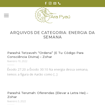
Skip
to
content
ARQUIVOS DE CATEGORIA:
ENERGIA DA
SEMANA
Parashá Tetzaveh: “Ordena” (E Tu: Código Para
Consciência Divina) – Zohar
fevereiro 10, 2022
Êxodo 27:20 a Êxodo 30:10 Na energia dessa semana,
temos a figura de Aarão como [...]
Parashá Terumah: Oferendas (Elevar a Letra Hei) –
Zohar
fevereiro 3, 2022