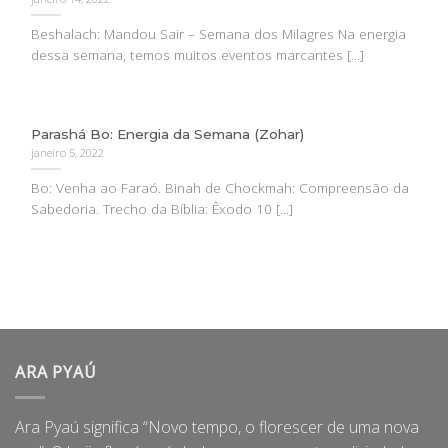
Beshalach: Mandou Sair – Semana dos Milagres Na energia
dessa semana, temos muitos eventos marcantes [...]
Parashá Bo: Energia da Semana (Zohar)
janeiro 5, 2022
Bo: Venha ao Faraó. Binah de Chockmah: Compreensão da
Sabedoria. Trecho da Bíblia: Êxodo 10 [...]
ARA PYAÚ
Ara Pyaú significa “Novo tempo, o florescer de uma nova