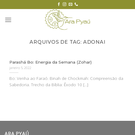
Skip
to
content
ARQUIVOS DE TAG:
ADONAI
Parashá Bo: Energia da Semana (Zohar)
janeiro 5, 2022
Bo: Venha ao Faraó. Binah de Chockmah: Compreensão da
Sabedoria. Trecho da Bíblia: Êxodo 10 [...]
ARA PYAÚ