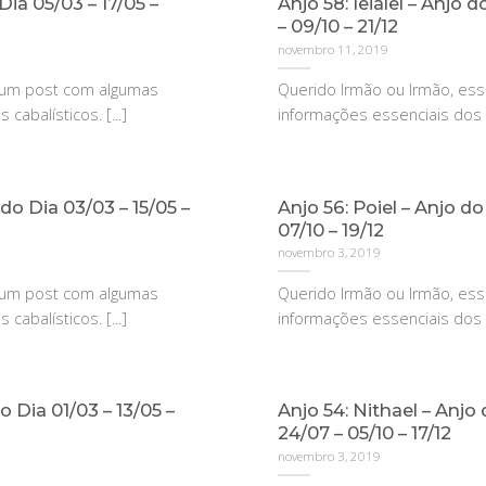
Dia 05/03 – 17/05 –
Anjo 58: Ieialel – Anjo 
– 09/10 – 21/12
novembro 11, 2019
é um post com algumas
Querido Irmão ou Irmão, es
cabalísticos. [...]
informações essenciais dos an
o Dia 03/03 – 15/05 –
Anjo 56: Poiel – Anjo do
07/10 – 19/12
novembro 3, 2019
é um post com algumas
Querido Irmão ou Irmão, es
cabalísticos. [...]
informações essenciais dos an
 Dia 01/03 – 13/05 –
Anjo 54: Nithael – Anjo 
24/07 – 05/10 – 17/12
novembro 3, 2019