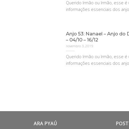
Querido Irmão ou Irmão, esse 
informações essenciais dos anjos 
Anjo 53: Nanael – Anjo do D
– 04/10 – 16/12
novembro 3, 2019
Querido Irmão ou Irmão, esse 
informações essenciais dos anjos 
ARA PYAÚ
POST