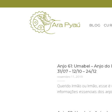
Skip
to
content
BLOG
CUR
Anjo 61: Umabel – Anjo do 
31/07 – 12/10 – 24/12
novembro 11, 2019
Querido Irmão ou Irmão, esse 
informações essenciais dos anjos 