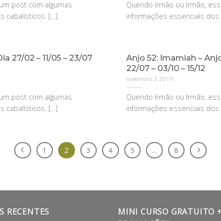
é um post com algumas
Querido Irmão ou Irmão, es
cabalísticos. [...]
informações essenciais dos an
ia 27/02 – 11/05 – 23/07
Anjo 52: Imamiah – Anjo
22/07 – 03/10 – 15/12
novembro 3, 2019
é um post com algumas
Querido Irmão ou Irmão, es
cabalísticos. [...]
informações essenciais dos an
1
2
3
4
5
…
8
S RECENTES
MINI CURSO GRATUITO 