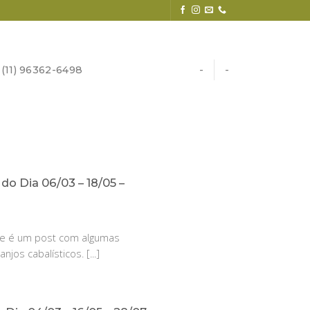
11) 96362-6498
-
-
 do Dia 06/03 – 18/05 –
se é um post com algumas
jos cabalísticos. [...]