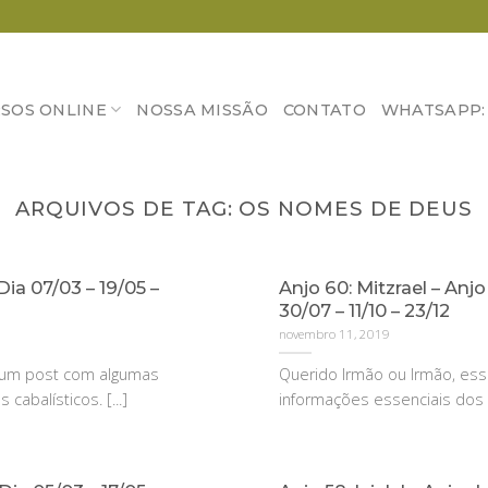
SOS ONLINE
NOSSA MISSÃO
CONTATO
WHATSAPP: (
ARQUIVOS DE TAG:
OS NOMES DE DEUS
Dia 07/03 – 19/05 –
Anjo 60: Mitzrael – Anjo
30/07 – 11/10 – 23/12
novembro 11, 2019
é um post com algumas
Querido Irmão ou Irmão, es
cabalísticos. [...]
informações essenciais dos an