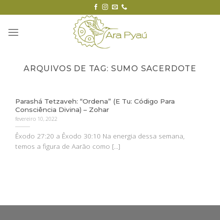
Skip
to
content
ARQUIVOS DE TAG:
SUMO SACERDOTE
Parashá Tetzaveh: “Ordena” (E Tu: Código Para
Consciência Divina) – Zohar
fevereiro 10, 2022
Êxodo 27:20 a Êxodo 30:10 Na energia dessa semana,
temos a figura de Aarão como [...]