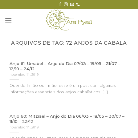
Skip
to
content
ARQUIVOS DE TAG:
72 ANJOS DA CABALA
Anjo 61: Umabel – Anjo do Dia 07/03 – 19/05 – 31/07 –
12/10 – 24/12
novembro 11, 2019
Querido Irmão ou Irmão, esse é um post com algumas
informações essenciais dos anjos cabalísticos. [...]
Anjo 60: Mitzrael – Anjo do Dia 06/03 – 18/05 – 30/07 –
11/10 – 23/12
novembro 11, 2019
Querido Irmão ou Irmão, esse é um post com algumas