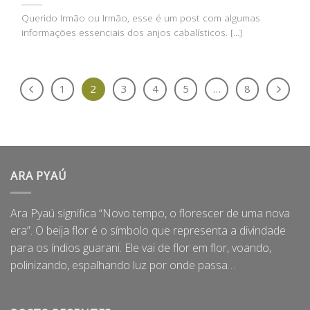
Querido Irmão ou Irmão, esse é um post com algumas
informações essenciais dos anjos cabalísticos. [...]
1
2
3
4
5
…
8
ARA PYAÚ
Ara Pyaú significa “Novo tempo, o florescer de uma nova
era”. O beija flor é o símbolo que representa a divindade
para os índios guarani. Ele vai de flor em flor, voando,
polinizando, espalhando luz por onde passa…