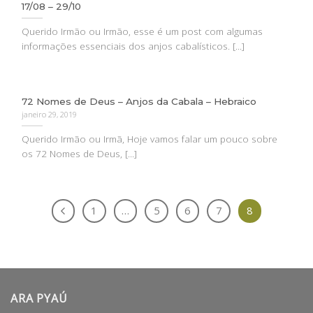
17/08 – 29/10
Querido Irmão ou Irmão, esse é um post com algumas
informações essenciais dos anjos cabalísticos. [...]
72 Nomes de Deus – Anjos da Cabala – Hebraico
janeiro 29, 2019
Querido Irmão ou Irmã, Hoje vamos falar um pouco sobre
os 72 Nomes de Deus, [...]
1
…
5
6
7
8
ARA PYAÚ