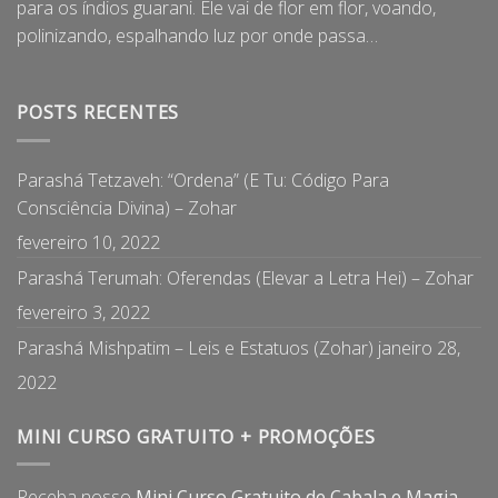
para os índios guarani. Ele vai de flor em flor, voando,
polinizando, espalhando luz por onde passa…
POSTS RECENTES
Parashá Tetzaveh: “Ordena” (E Tu: Código Para
Consciência Divina) – Zohar
fevereiro 10, 2022
Parashá Terumah: Oferendas (Elevar a Letra Hei) – Zohar
fevereiro 3, 2022
Parashá Mishpatim – Leis e Estatuos (Zohar)
janeiro 28,
2022
MINI CURSO GRATUITO + PROMOÇÕES
Receba nosso
Mini Curso Gratuito de Cabala e Magia