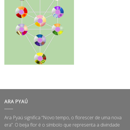
ARA PYAÚ
Ara Pyaú significa “Novo tempo, o florescer de uma nova
era”. O beija flor é o símbolo que representa a divindade