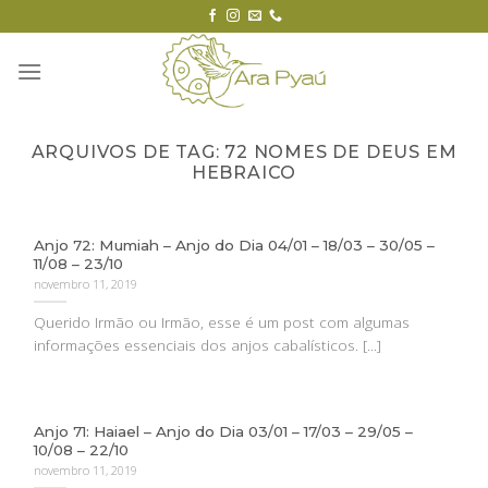
Skip
to
content
ARQUIVOS DE TAG:
72 NOMES DE DEUS EM
HEBRAICO
Anjo 72: Mumiah – Anjo do Dia 04/01 – 18/03 – 30/05 –
11/08 – 23/10
novembro 11, 2019
Querido Irmão ou Irmão, esse é um post com algumas
informações essenciais dos anjos cabalísticos. [...]
Anjo 71: Haiael – Anjo do Dia 03/01 – 17/03 – 29/05 –
10/08 – 22/10
novembro 11, 2019