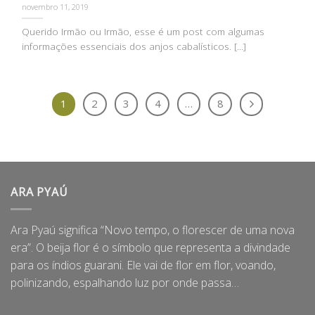
novembro 11, 2019
Querido Irmão ou Irmão, esse é um post com algumas
informações essenciais dos anjos cabalísticos. [...]
1
2
3
4
…
8
ARA PYAÚ
Ara Pyaú significa “Novo tempo, o florescer de uma nova
era”. O beija flor é o símbolo que representa a divindade
para os índios guarani. Ele vai de flor em flor, voando,
polinizando, espalhando luz por onde passa…