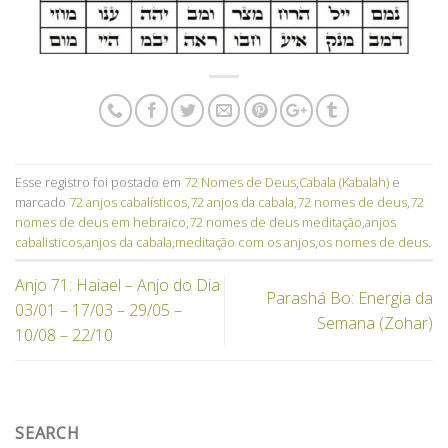
Esse registro foi postado em
72 Nomes de Deus
,
Cabala (Kabalah)
e
marcado
72 anjos cabalísticos
,
72 anjos da cabala
,
72 nomes de deus
,
72
nomes de deus em hebraico
,
72 nomes de deus meditação
,
anjos
cabalisticos
,
anjos da cabala
,
meditação com os anjos
,
os nomes de deus
.
Anjo 71: Haiael – Anjo do Dia
Parashá Bo: Energia da
03/01 – 17/03 – 29/05 –
Semana (Zohar)
10/08 – 22/10
SEARCH