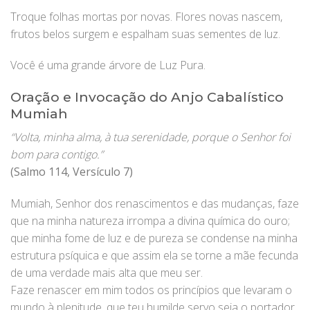
Troque folhas mortas por novas. Flores novas nascem,
frutos belos surgem e espalham suas sementes de luz.
Você é uma grande árvore de Luz Pura.
Oração e Invocação do Anjo Cabalístico
Mumiah
“Volta, minha alma, à tua serenidade, porque o Senhor foi
bom para contigo.”
(Salmo 114, Versículo 7)
Mumiah, Senhor dos renascimentos e das mudanças, faze
que na minha natureza irrompa a divina química do ouro;
que minha fome de luz e de pureza se condense na minha
estrutura psíquica e que assim ela se torne a mãe fecunda
de uma verdade mais alta que meu ser.
Faze renascer em mim todos os princípios que levaram o
mundo à plenitude, que teu humilde servo seja o portador