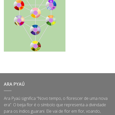
ARA PYAÚ
Ara Pyaú significa “Novo tempo, o florescer de uma nova
era”. O beija flor é o símbolo que representa a divindade
para os índios guarani. Ele vai de flor em flor, voando,