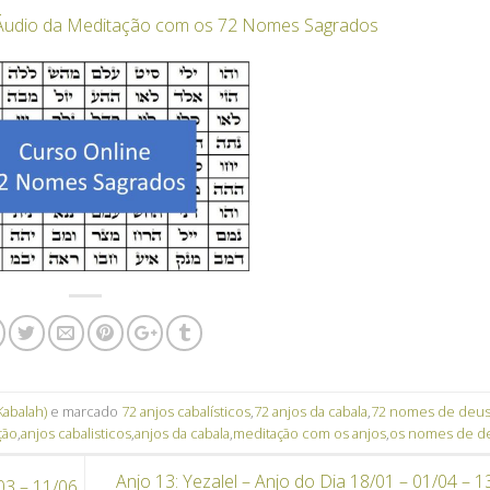
Áudio da Meditação com os 72 Nomes Sagrados
Kabalah)
e marcado
72 anjos cabalísticos
,
72 anjos da cabala
,
72 nomes de deu
ção
,
anjos cabalisticos
,
anjos da cabala
,
meditação com os anjos
,
os nomes de d
Anjo 13: Yezalel – Anjo do Dia 18/01 – 01/04 – 1
03 – 11/06