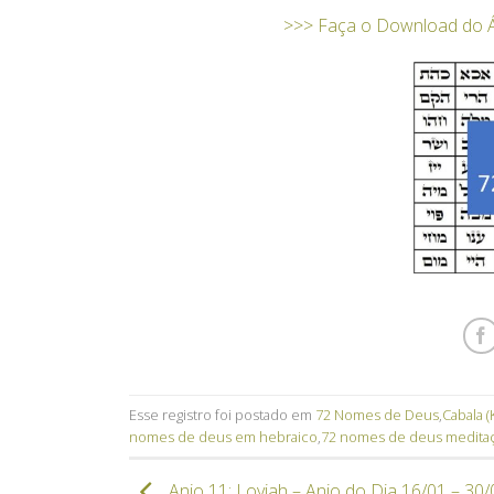
>>> Faça o Download do 
Esse registro foi postado em
72 Nomes de Deus
,
Cabala (
nomes de deus em hebraico
,
72 nomes de deus medita
Anjo 11: Loviah – Anjo do Dia 16/01 – 30/