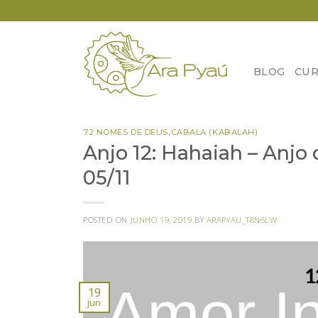
Skip
to
content
BLOG
CUR
72 NOMES DE DEUS
,
CABALA (KABALAH)
Anjo 12: Hahaiah – Anjo d
05/11
POSTED ON
JUNHO 19, 2019
BY
ARAPYAU_T8N6LW
19
jun