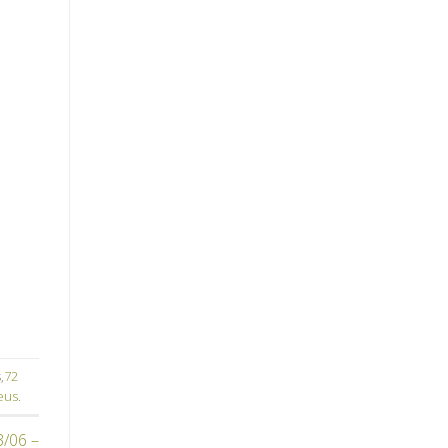
s
,
72
eus
.
3/06 –