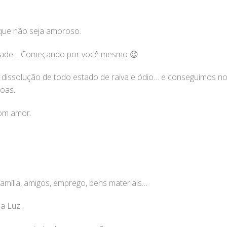
que não seja amoroso.
idade… Começando por você mesmo 😉
na dissolução de todo estado de raiva e ódio… e conseguimos n
oas.
om amor.
família, amigos, emprego, bens materiais…
sa Luz.