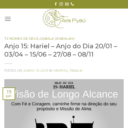
Skip
to
content
72 NOMES DE DEUS
,
CABALA (KABALAH)
Anjo 15: Hariel – Anjo do Dia 20/01 –
03/04 – 15/06 – 27/08 – 08/11
POSTED ON
JUNHO 19, 2019
BY
ARAPYAU_T8N6LW
19
jun