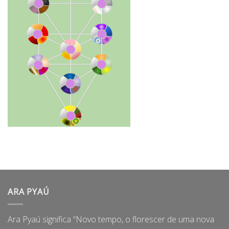
ARA PYAÚ
Ara Pyaú significa “Novo tempo, o florescer de uma nova