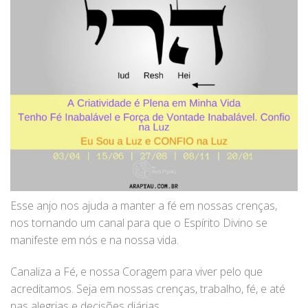
Esse anjo nos ajuda a manter a fé em nossas crenças,
nos tornando um canal para que o Espírito Divino se
manifeste em nós e na nossa vida.
Canaliza a Fé, e nossa Coragem para viver pelo que
acreditamos. Seja em nossas crenças, trabalho, fé, e até
nas alegrias e decisões diárias.