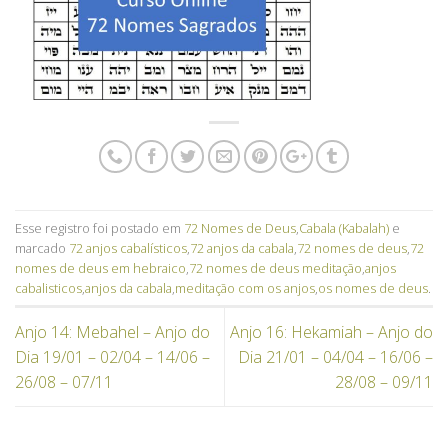
Esse registro foi postado em
72 Nomes de Deus
,
Cabala (Kabalah)
e
marcado
72 anjos cabalísticos
,
72 anjos da cabala
,
72 nomes de deus
,
72
nomes de deus em hebraico
,
72 nomes de deus meditação
,
anjos
cabalisticos
,
anjos da cabala
,
meditação com os anjos
,
os nomes de deus
.
Anjo 14: Mebahel – Anjo do
Anjo 16: Hekamiah – Anjo do
Dia 19/01 – 02/04 – 14/06 –
Dia 21/01 – 04/04 – 16/06 –
26/08 – 07/11
28/08 – 09/11