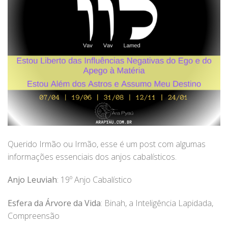
Querido Irmão ou Irmão, esse é um post com algumas
informações essenciais dos anjos cabalísticos.
Anjo Leuviah
: 19º Anjo Cabalístico
Esfera da Árvore da Vida
: Binah, a Inteligência Lapidada,
Compreensão