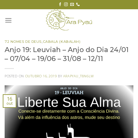
Skip
to
content
72 NOMES DE DEUS
,
CABALA (KABALAH)
Anjo 19: Leuviah – Anjo do Dia 24/01
– 07/04 – 19/06 – 31/08 – 12/11
POSTED ON
OUTUBRO 16, 2019
BY
ARAPYAU_T8N6LW
16
out