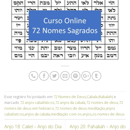
Esse registro foi postado em
72 Nomes de Deus
,
Cabala (Kabalah)
e
marcado
72 anjos cabalísticos
,
72 anjos da cabala
,
72 nomes de deus
,
72
nomes de deus em hebraico
,
72 nomes de deus meditação
,
anjos
cabalisticos
,
anjos da cabala
,
meditação com os anjos
,
os nomes de deus
.
Anjo 18: Caliel – Anjo do Dia
Anjo 20: Pahaliah – Anjo do