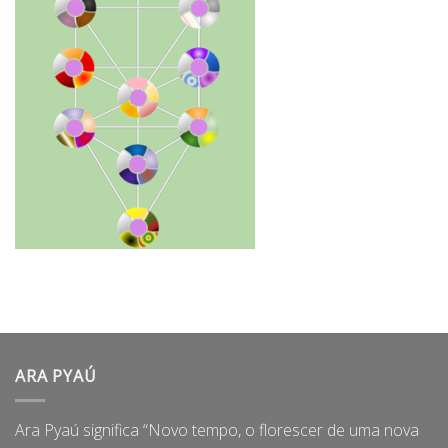
ARA PYAÚ
Ara Pyaú significa “Novo tempo, o florescer de uma nova