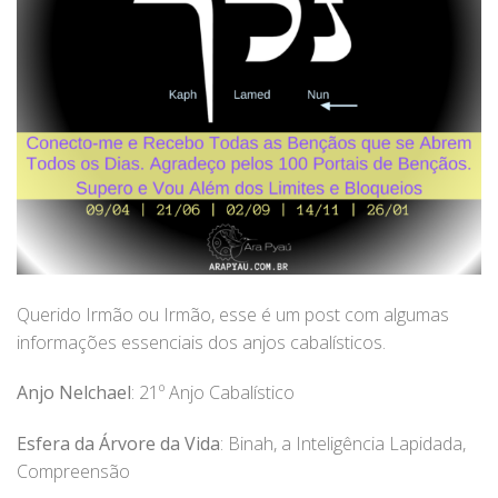
Querido Irmão ou Irmão, esse é um post com algumas
informações essenciais dos anjos cabalísticos.
Anjo Nelchael
: 21º Anjo Cabalístico
Esfera da Árvore da Vida
: Binah, a Inteligência Lapidada,
Compreensão