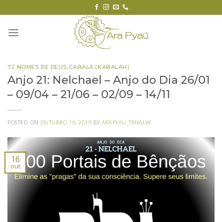
Skip
to
content
72 NOMES DE DEUS
,
CABALA (KABALAH)
Anjo 21: Nelchael – Anjo do Dia 26/01
– 09/04 – 21/06 – 02/09 – 14/11
POSTED ON
OUTUBRO 16, 2019
BY
ARAPYAU_T8N6LW
16
out