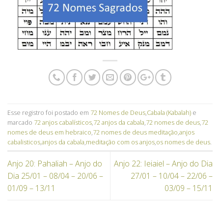
Esse registro foi postado em
72 Nomes de Deus
,
Cabala (Kabalah)
e
marcado
72 anjos cabalísticos
,
72 anjos da cabala
,
72 nomes de deus
,
72
nomes de deus em hebraico
,
72 nomes de deus meditação
,
anjos
cabalisticos
,
anjos da cabala
,
meditação com os anjos
,
os nomes de deus
.
Anjo 20: Pahaliah – Anjo do
Anjo 22: Ieiaiel – Anjo do Dia
Dia 25/01 – 08/04 – 20/06 –
27/01 – 10/04 – 22/06 –
01/09 – 13/11
03/09 – 15/11