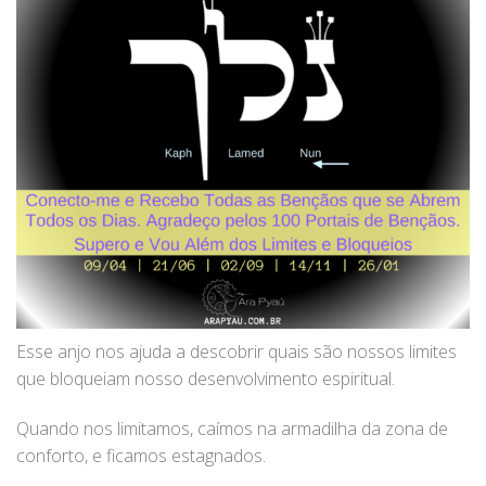
Esse anjo nos ajuda a descobrir quais são nossos limites
que bloqueiam nosso desenvolvimento espiritual.
Quando nos limitamos, caímos na armadilha da zona de
conforto, e ficamos estagnados.