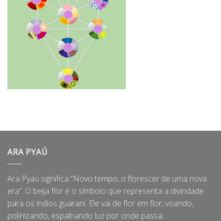
ARA PYAÚ
Ara Pyaú significa “Novo tempo, o florescer de uma nova
era”. O beija flor é o símbolo que representa a divindade
para os índios guarani. Ele vai de flor em flor, voando,
polinizando, espalhando luz por onde passa…